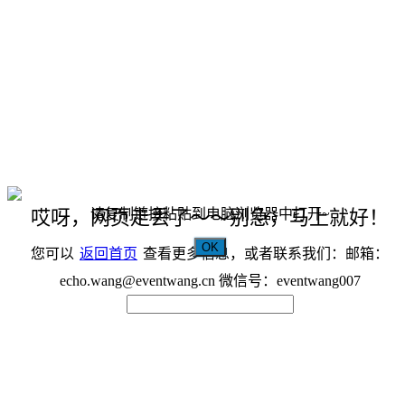
请复制链接粘贴到电脑浏览器中打开~
哎呀，网页走丢了～～别急，马上就好！
OK
您可以
返回首页
查看更多信息，或者联系我们：邮箱：
echo.wang@eventwang.cn 微信号：eventwang007