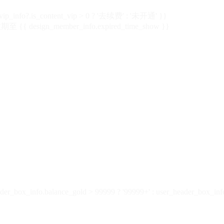
vip_info?.is_content_vip > 0 ? '去续费' : '未开通' }}
 {{ design_member_info.expired_time_show }}
der_box_info.balance_gold > 99999 ? '99999+' : user_header_box_