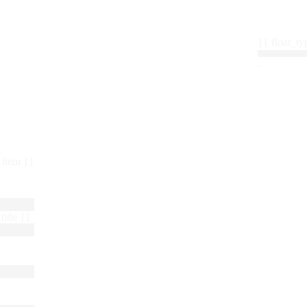
{{ float_
 : item }}
title }}