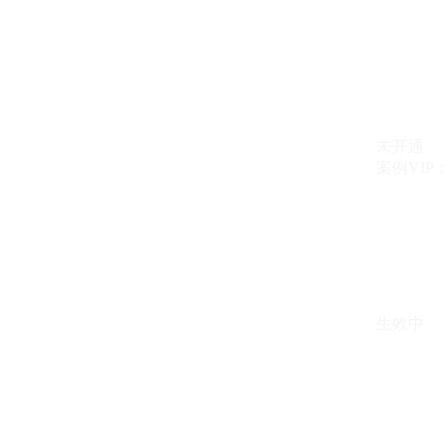
未开通
案例VIP：{{ c
生效中