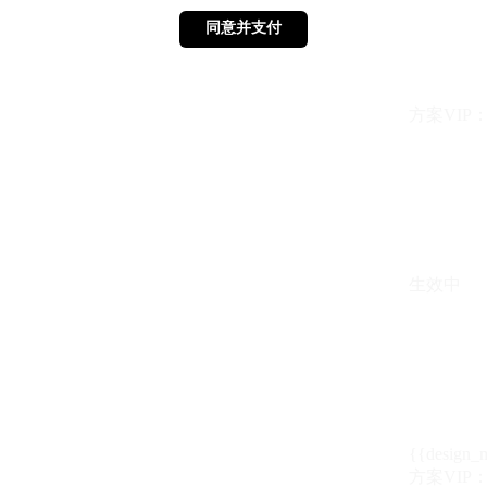
同意并支付
同意并支付
方案VIP：{{ 
生效中
{{design_
方案VIP：