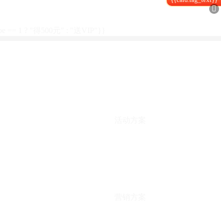

type == 1 ? "得500元" : "送VIP"}}
活动方案
营销方案