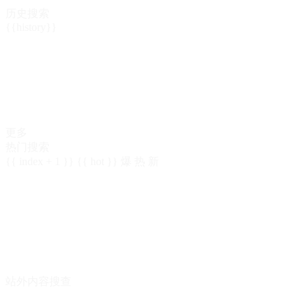
历史搜索
{{history}}
更多
热门搜索
{{ index + 1 }}
{{ hot }}
爆
热
新
站外内容搜查