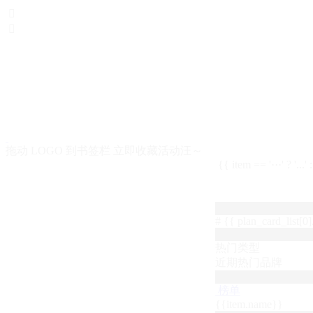


拖动 LOGO 到书签栏 立即收藏活动汪～
{{ item == '···' ? '...'
# {{ plan_card_list[0].
热门类型
近期热门品牌
榜单
{{item.name}}