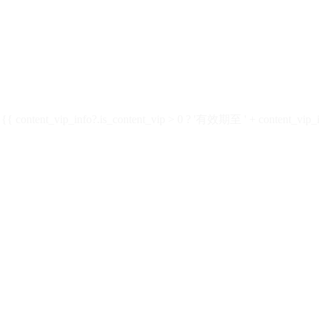
ontent_vip_info?.is_content_vip > 0 ? '有效期至 ' + content_vip_inf