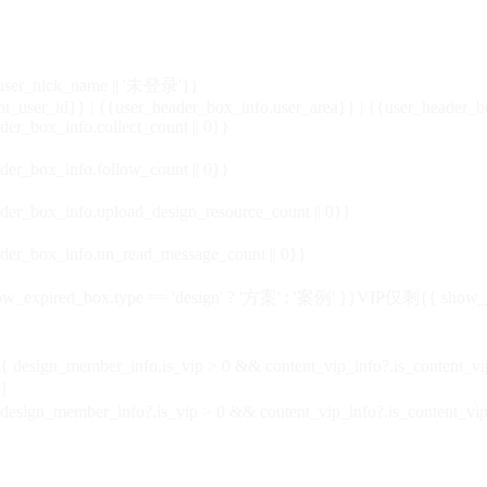
_user_nick_name || '未登录'}}
nt_user_id}} | {{user_header_box_info.user_area}} | {{user_header_b
der_box_info.collect_count || 0}}
der_box_info.follow_count || 0}}
der_box_info.upload_design_resource_count || 0}}
der_box_info.un_read_message_count || 0}}
_expired_box.type == 'design' ? '方案' : '案例' }}VIP
仅剩{{ show_exp
sign_member_info.is_vip > 0 && content_vip_info?.is_content_
}
 design_member_info?.is_vip > 0 && content_vip_info?.is_content_