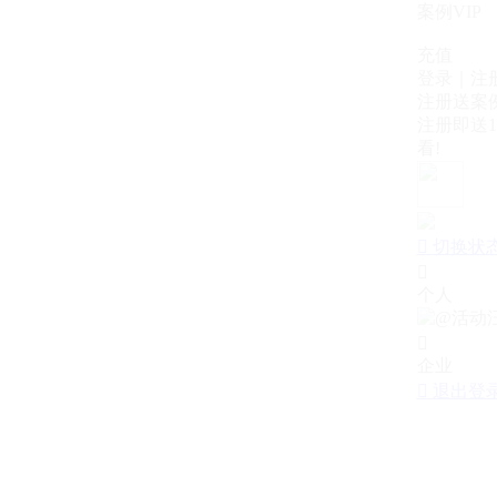
案例VIP
充值
登录｜注
注册送案例
注册即送1
看!

切换状

个人

企业

退出登