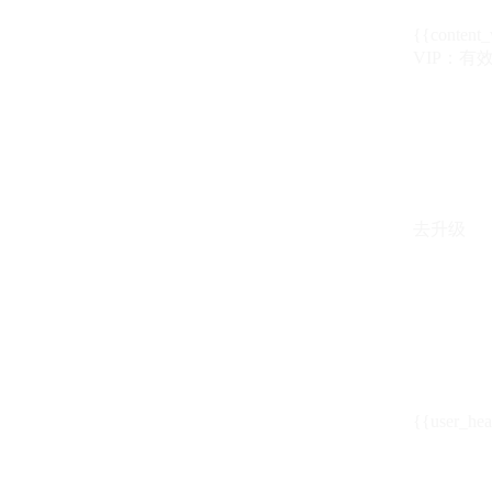
{{content_
VIP：有效期至
去升级
{{user_hea