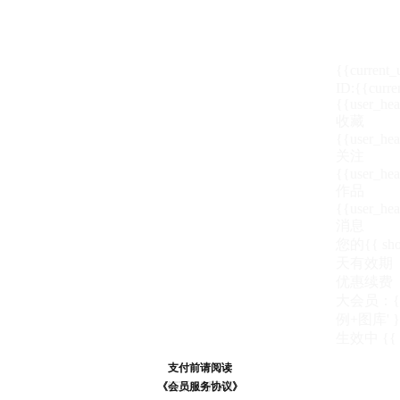
{{current
ID:{{curre
{{user_hea
收藏
{{user_hea
关注
{{user_hea
作品
{{user_hea
消息
您的{{ show
天
有效期
优惠续费
大会员：{{ de
例+图库' }
生效中
{{
支付前请阅读
支付前请阅读
《汪币规则说明》
《会员服务协议》