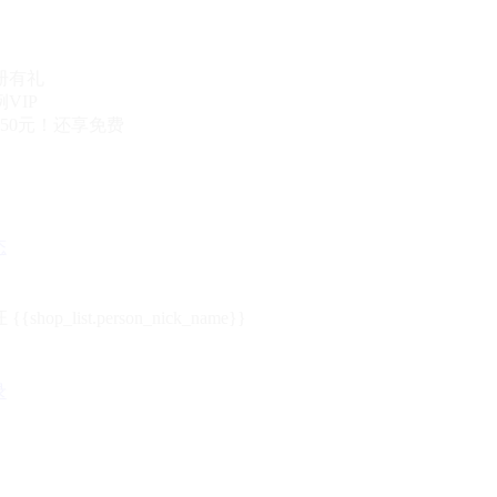
册有礼
VIP
50元！还享免费
态
{{shop_list.person_nick_name}}
录