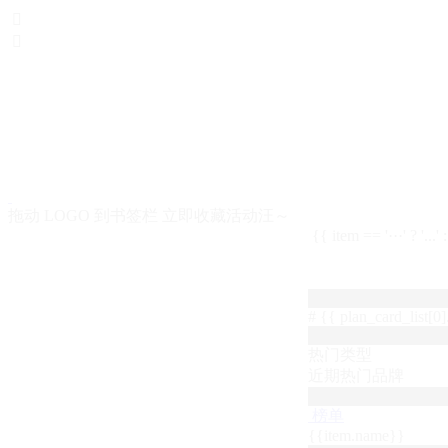


拖动 LOGO 到书签栏 立即收藏活动汪～
{{ item == '···' ? '...'
# {{ plan_card_list[0].
热门类型
近期热门品牌
榜单
{{item.name}}