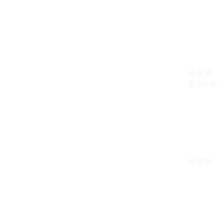
未开通
案例VIP：{{ c
生效中