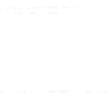
vip_info?.is_content_vip > 0 ? '去续费' : '未开通' }}
 {{ design_member_info.expired_time_show }}
der_box_info.balance_gold > 99999 ? '99999+' : user_header_box_