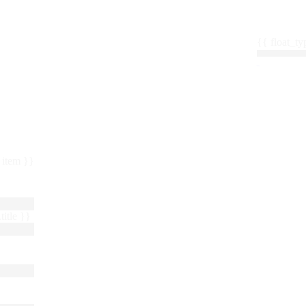
{{ float_
 : item }}
title }}