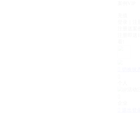
案例VIP
充值
登录｜注
注册送案例
注册即送1
看!

切换状

个人

企业

退出登