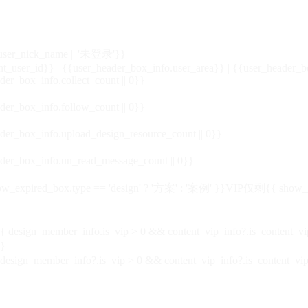
_user_nick_name || '未登录'}}
nt_user_id}} | {{user_header_box_info.user_area}} | {{user_header_b
der_box_info.collect_count || 0}}
der_box_info.follow_count || 0}}
der_box_info.upload_design_resource_count || 0}}
der_box_info.un_read_message_count || 0}}
_expired_box.type == 'design' ? '方案' : '案例' }}VIP
仅剩{{ show_exp
sign_member_info.is_vip > 0 && content_vip_info?.is_content_
}
 design_member_info?.is_vip > 0 && content_vip_info?.is_content_