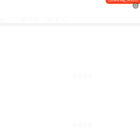

type == 1 ? "得500元" : "送VIP"}}
活动方案
营销方案