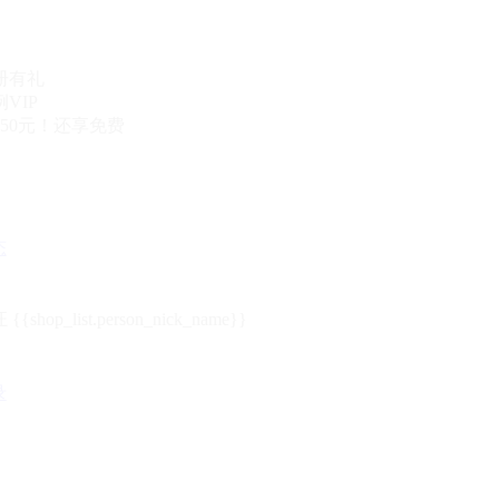
册有礼
VIP
50元！还享免费
态
{{shop_list.person_nick_name}}
录