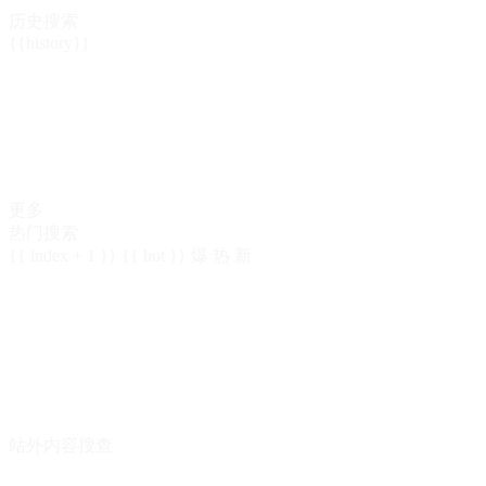
历史搜索
{{history}}
更多
热门搜索
{{ index + 1 }}
{{ hot }}
爆
热
新
站外内容搜查