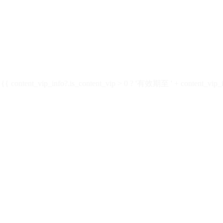
ontent_vip_info?.is_content_vip > 0 ? '有效期至 ' + content_vip_inf