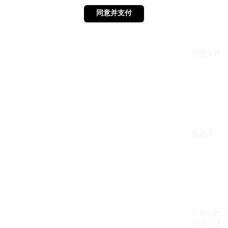
同意并支付
同意并支付
方案VIP：{{ 
生效中
{{design_
方案VIP：