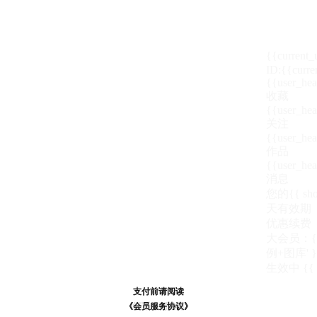
{{current
ID:{{curre
{{user_hea
收藏
{{user_hea
关注
{{user_hea
作品
{{user_hea
消息
您的{{ show
天
有效期
优惠续费
大会员：{{ de
例+图库' }
生效中
{{
支付前请阅读
支付前请阅读
《汪币规则说明》
《会员服务协议》