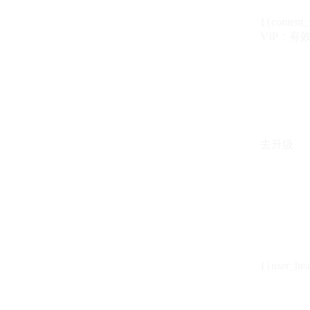
{{content_
VIP：有效期至
去升级
{{user_hea