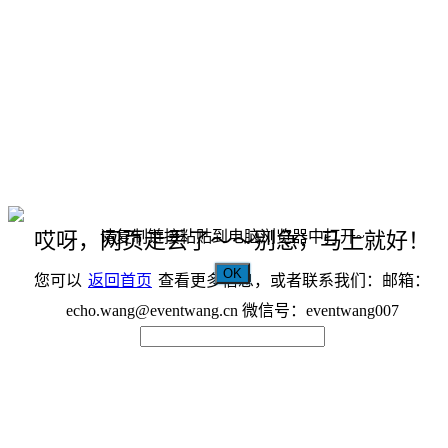
请复制链接粘贴到电脑浏览器中打开~
哎呀，网页走丢了～～别急，马上就好！
OK
您可以
返回首页
查看更多信息，或者联系我们：邮箱：
echo.wang@eventwang.cn 微信号：eventwang007