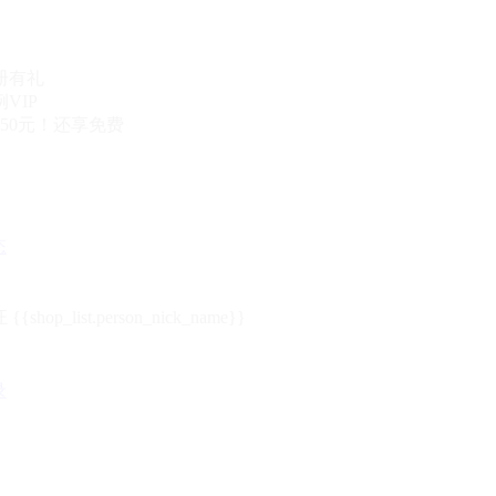
册有礼
VIP
50元！还享免费
态
{{shop_list.person_nick_name}}
录