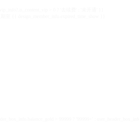
vip_info?.is_content_vip > 0 ? '去续费' : '未开通' }}
 {{ design_member_info.expired_time_show }}
der_box_info.balance_gold > 99999 ? '99999+' : user_header_box_