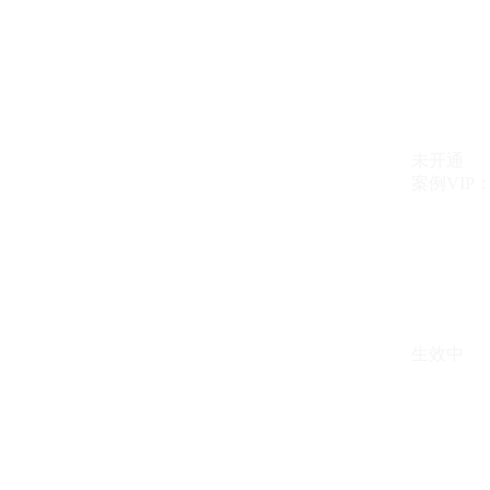
未开通
案例VIP：{{ c
生效中