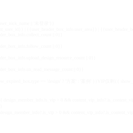
_user_nick_name || '未登录'}}
nt_user_id}} | {{user_header_box_info.user_area}} | {{user_header_b
der_box_info.collect_count || 0}}
der_box_info.follow_count || 0}}
der_box_info.upload_design_resource_count || 0}}
der_box_info.un_read_message_count || 0}}
_expired_box.type == 'design' ? '方案' : '案例' }}VIP
仅剩{{ show_exp
sign_member_info.is_vip > 0 && content_vip_info?.is_content_
}
 design_member_info?.is_vip > 0 && content_vip_info?.is_content_