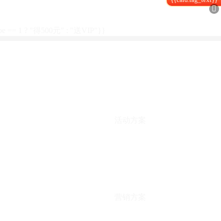

type == 1 ? "得500元" : "送VIP"}}
活动方案
营销方案