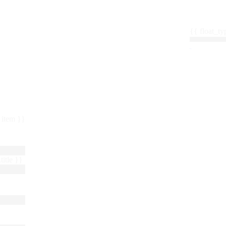
{{ float_
 : item }}
title }}