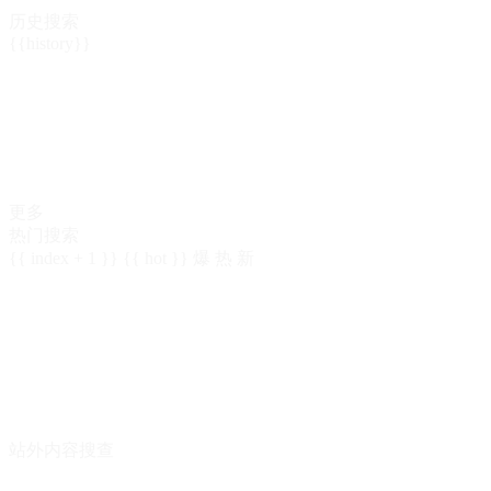
历史搜索
{{history}}
更多
热门搜索
{{ index + 1 }}
{{ hot }}
爆
热
新
站外内容搜查