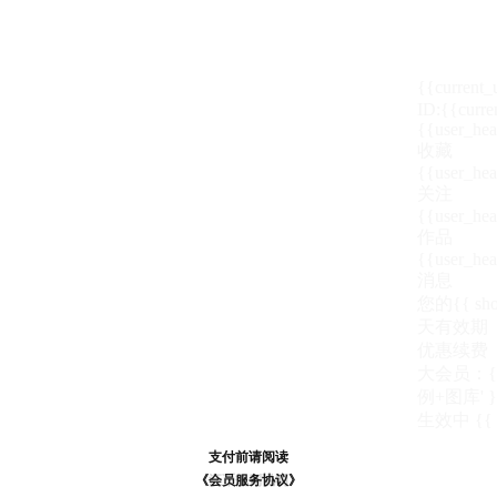
{{current
ID:{{curre
{{user_hea
收藏
{{user_hea
关注
{{user_hea
作品
{{user_hea
消息
您的{{ show
天
有效期
优惠续费
大会员：{{ de
例+图库' }
生效中
{{
支付前请阅读
支付前请阅读
《汪币规则说明》
《会员服务协议》