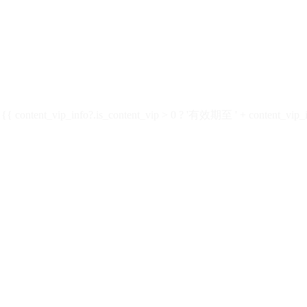
ontent_vip_info?.is_content_vip > 0 ? '有效期至 ' + content_vip_inf