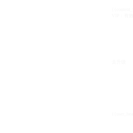
{{content_
VIP：有效期至
去升级
{{user_hea