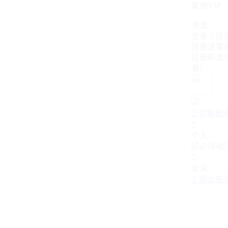
案例VIP
充值
登录｜注
注册送案例
注册即送1
看!

切换状

个人

企业

退出登