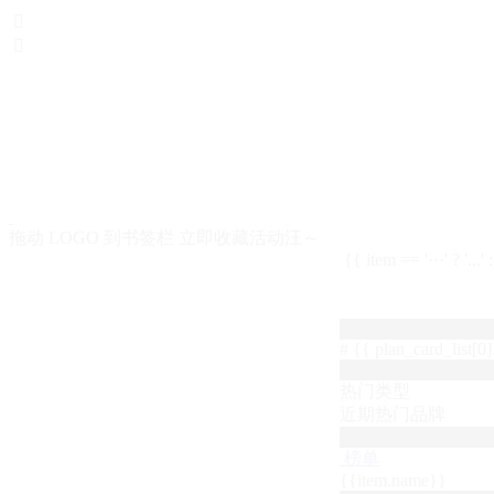


拖动 LOGO 到书签栏 立即收藏活动汪～
{{ item == '···' ? '...'
# {{ plan_card_list[0].
热门类型
近期热门品牌
榜单
{{item.name}}