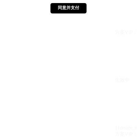
同意并支付
同意并支付
方案VIP：{{ 
生效中
{{design_
方案VIP：