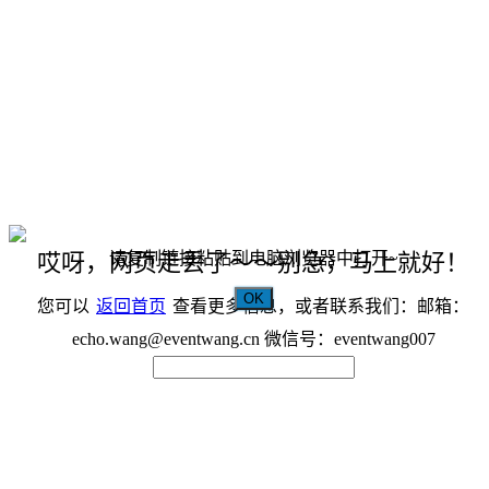
请复制链接粘贴到电脑浏览器中打开~
哎呀，网页走丢了～～别急，马上就好！
OK
您可以
返回首页
查看更多信息，或者联系我们：邮箱：
echo.wang@eventwang.cn 微信号：eventwang007