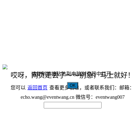
请复制链接粘贴到电脑浏览器中打开~
哎呀，网页走丢了～～别急，马上就好！
OK
您可以
返回首页
查看更多信息，或者联系我们：邮箱：
echo.wang@eventwang.cn 微信号：eventwang007