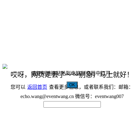
请复制链接粘贴到电脑浏览器中打开~
哎呀，网页走丢了～～别急，马上就好！
OK
您可以
返回首页
查看更多信息，或者联系我们：邮箱：
echo.wang@eventwang.cn 微信号：eventwang007