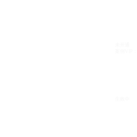
未开通
案例VIP：{{ c
生效中