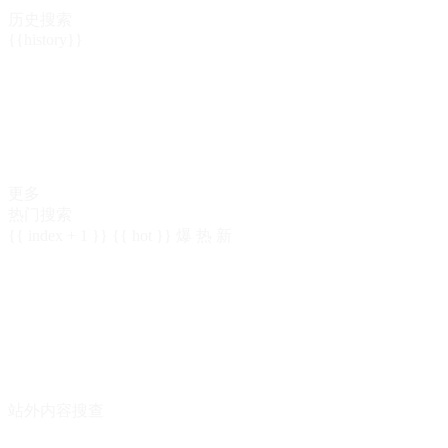
历史搜索
{{history}}
更多
热门搜索
{{ index + 1 }}
{{ hot }}
爆
热
新
站外内容搜查