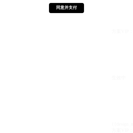
同意并支付
同意并支付
方案VIP：{{ 
生效中
{{design_
方案VIP：