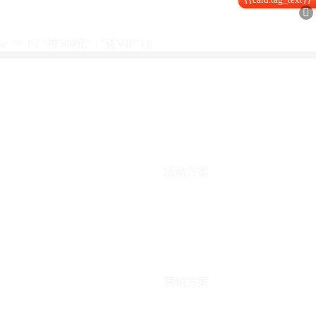

type == 1 ? "得500元" : "送VIP"}}
活动方案
营销方案