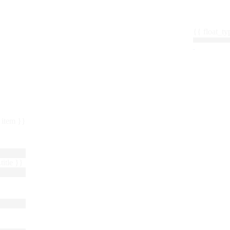
{{ float_
 : item }}
title }}