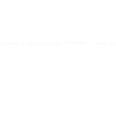
ontent_vip_info?.is_content_vip > 0 ? '有效期至 ' + content_vip_inf