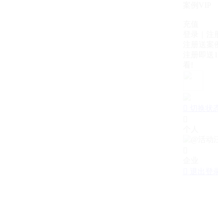
案例VIP
充值
登录｜注
注册送案例
注册即送1
看!

切换状

个人

企业

退出登