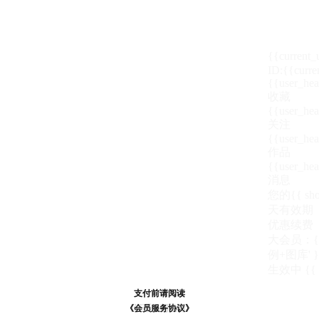
{{current
ID:{{curre
{{user_hea
收藏
{{user_hea
关注
{{user_hea
作品
{{user_hea
消息
您的{{ show
天
有效期
优惠续费
大会员：{{ de
例+图库' }
生效中
{{
支付前请阅读
支付前请阅读
《汪币规则说明》
《会员服务协议》