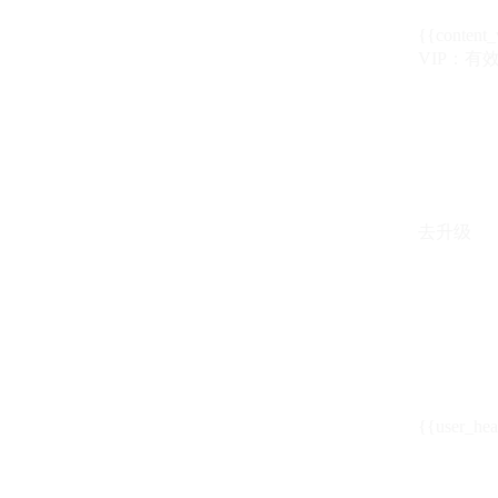
{{content_
VIP：有效期至
去升级
{{user_hea