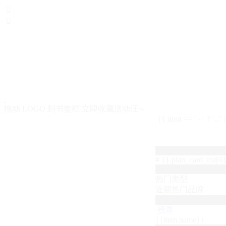


拖动 LOGO 到书签栏 立即收藏活动汪～
{{ item == '···' ? '...'
# {{ plan_card_list[0].
热门类型
近期热门品牌
榜单
{{item.name}}