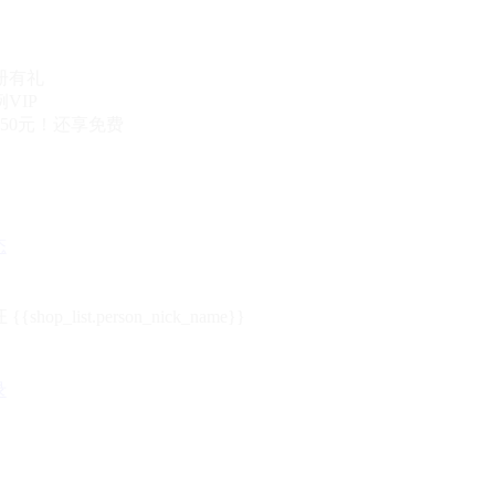
册有礼
VIP
50元！还享免费
态
{{shop_list.person_nick_name}}
录