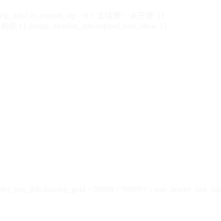
vip_info?.is_content_vip > 0 ? '去续费' : '未开通' }}
 {{ design_member_info.expired_time_show }}
der_box_info.balance_gold > 99999 ? '99999+' : user_header_box_