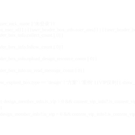
_user_nick_name || '未登录'}}
nt_user_id}} | {{user_header_box_info.user_area}} | {{user_header_b
der_box_info.collect_count || 0}}
der_box_info.follow_count || 0}}
der_box_info.upload_design_resource_count || 0}}
der_box_info.un_read_message_count || 0}}
_expired_box.type == 'design' ? '方案' : '案例' }}VIP
仅剩{{ show_exp
sign_member_info.is_vip > 0 && content_vip_info?.is_content_
}
 design_member_info?.is_vip > 0 && content_vip_info?.is_content_