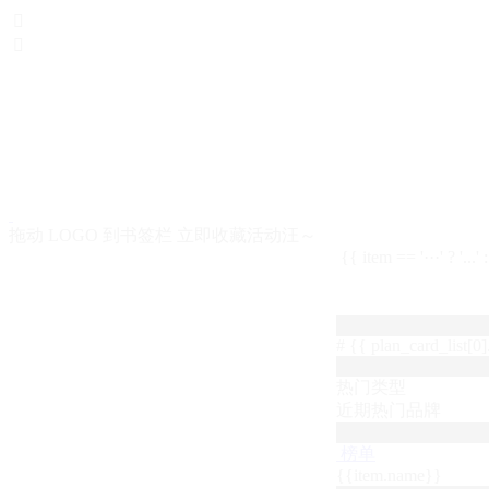


拖动 LOGO 到书签栏 立即收藏活动汪～
{{ item == '···' ? '...'
# {{ plan_card_list[0].
热门类型
近期热门品牌
榜单
{{item.name}}