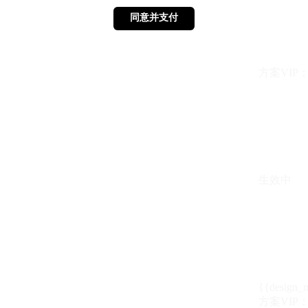
同意并支付
同意并支付
方案VIP：{{ 
生效中
{{design_
方案VIP：