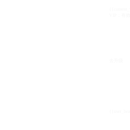
{{content_
VIP：有效期至
去升级
{{user_hea