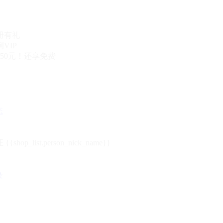
册有礼
VIP
50元！还享免费
态
{{shop_list.person_nick_name}}
录