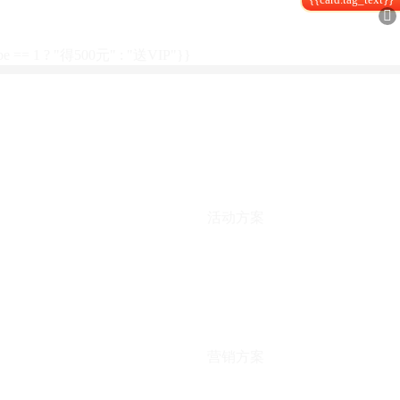

type == 1 ? "得500元" : "送VIP"}}
活动方案
营销方案