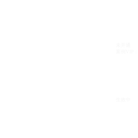
未开通
案例VIP：{{ c
生效中