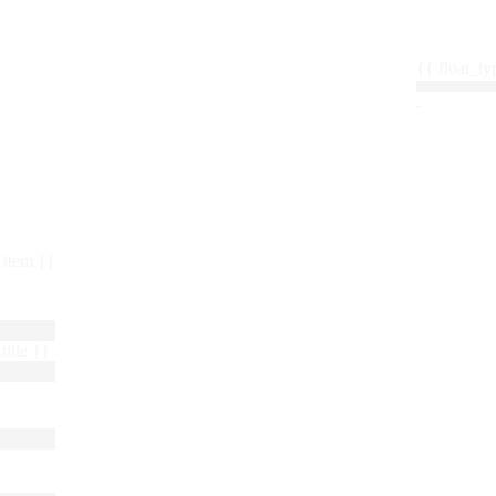
{{ float_
 : item }}
title }}