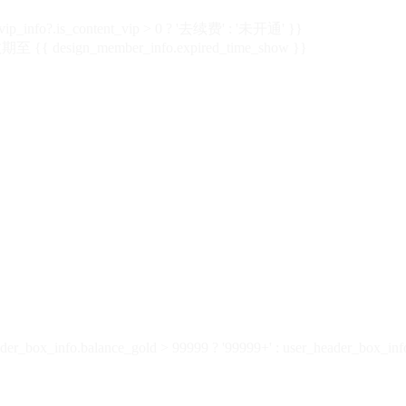
vip_info?.is_content_vip > 0 ? '去续费' : '未开通' }}
 {{ design_member_info.expired_time_show }}
der_box_info.balance_gold > 99999 ? '99999+' : user_header_box_