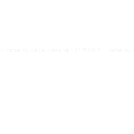
ontent_vip_info?.is_content_vip > 0 ? '有效期至 ' + content_vip_inf