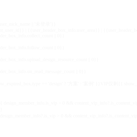
_user_nick_name || '未登录'}}
nt_user_id}} | {{user_header_box_info.user_area}} | {{user_header_b
der_box_info.collect_count || 0}}
der_box_info.follow_count || 0}}
der_box_info.upload_design_resource_count || 0}}
der_box_info.un_read_message_count || 0}}
_expired_box.type == 'design' ? '方案' : '案例' }}VIP
仅剩{{ show_exp
sign_member_info.is_vip > 0 && content_vip_info?.is_content_
}
 design_member_info?.is_vip > 0 && content_vip_info?.is_content_