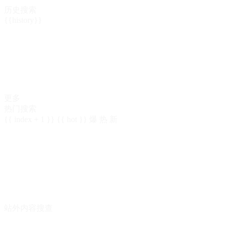
历史搜索
{{history}}
更多
热门搜索
{{ index + 1 }}
{{ hot }}
爆
热
新
站外内容搜查