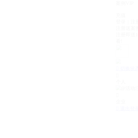
案例VIP
充值
登录｜注
注册送案例
注册即送1
看!

切换状

个人

企业

退出登