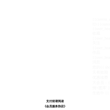
{{current
ID:{{curre
{{user_hea
收藏
{{user_hea
关注
{{user_hea
作品
{{user_hea
消息
您的{{ show
天
有效期
优惠续费
大会员：{{ de
例+图库' }
生效中
{{
支付前请阅读
支付前请阅读
《汪币规则说明》
《会员服务协议》