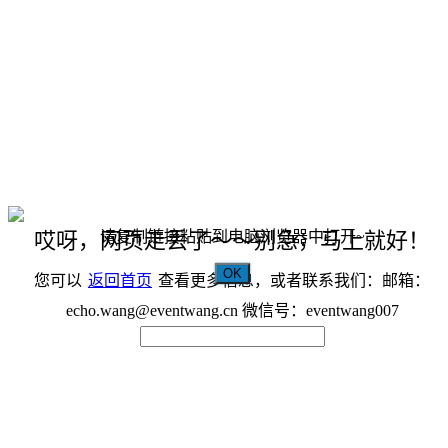
请复制链接粘贴到电脑浏览器中打开~
哎呀，网页走丢了～～别急，马上就好！
OK
您可以
返回首页
查看更多信息，或者联系我们：邮箱：
echo.wang@eventwang.cn 微信号：eventwang007