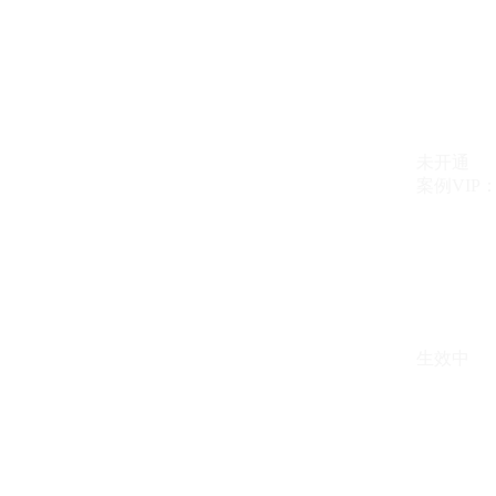
未开通
案例VIP：{{ c
生效中