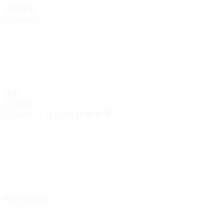
历史搜索
{{history}}
更多
热门搜索
{{ index + 1 }}
{{ hot }}
爆
热
新
站外内容搜查