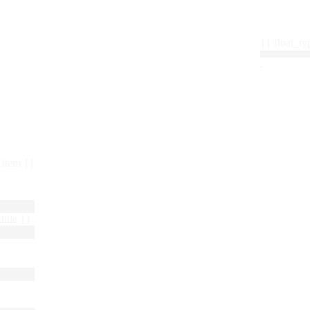
{{ float_
 : item }}
title }}