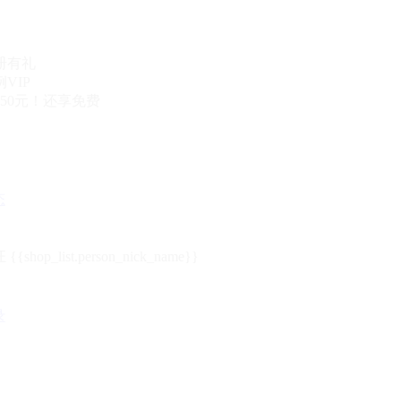
册有礼
VIP
50元！还享免费
态
{{shop_list.person_nick_name}}
录