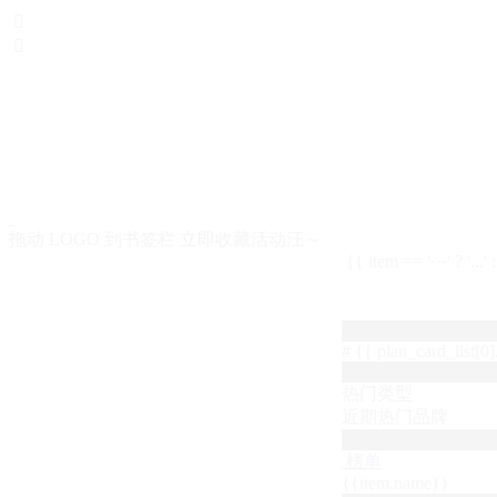


拖动 LOGO 到书签栏 立即收藏活动汪～
{{ item == '···' ? '...'
# {{ plan_card_list[0].
热门类型
近期热门品牌
榜单
{{item.name}}