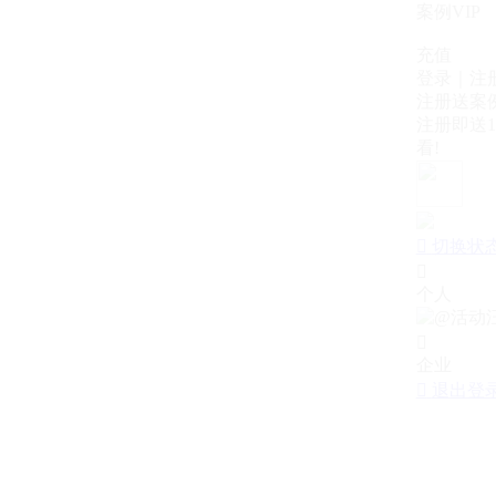
案例VIP
充值
登录｜注
注册送案例
注册即送1
看!

切换状

个人

企业

退出登