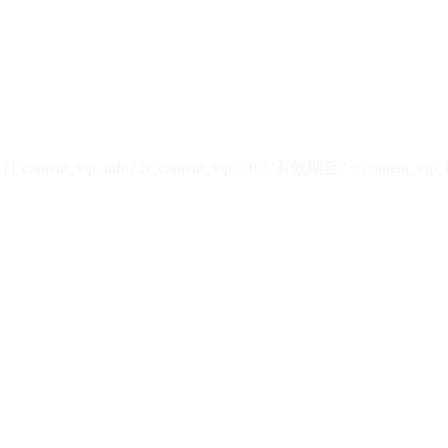
ontent_vip_info?.is_content_vip > 0 ? '有效期至 ' + content_vip_inf