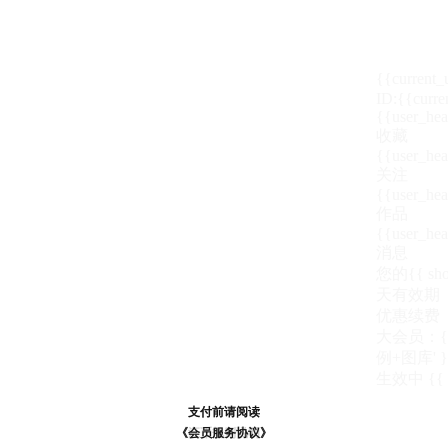
{{current
ID:{{curre
{{user_hea
收藏
{{user_hea
关注
{{user_hea
作品
{{user_hea
消息
您的{{ show
天
有效期
优惠续费
大会员：{{ de
例+图库' }
生效中
{{
支付前请阅读
支付前请阅读
《汪币规则说明》
《会员服务协议》