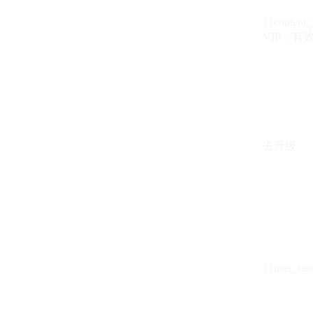
{{content_
VIP：有效期至
去升级
{{user_hea