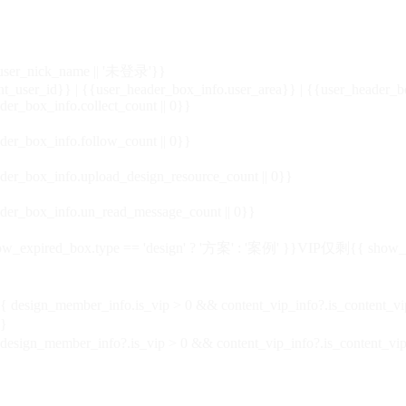
_user_nick_name || '未登录'}}
nt_user_id}} | {{user_header_box_info.user_area}} | {{user_header_b
der_box_info.collect_count || 0}}
der_box_info.follow_count || 0}}
der_box_info.upload_design_resource_count || 0}}
der_box_info.un_read_message_count || 0}}
_expired_box.type == 'design' ? '方案' : '案例' }}VIP
仅剩{{ show_exp
sign_member_info.is_vip > 0 && content_vip_info?.is_content_
}
 design_member_info?.is_vip > 0 && content_vip_info?.is_content_