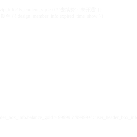
vip_info?.is_content_vip > 0 ? '去续费' : '未开通' }}
 {{ design_member_info.expired_time_show }}
der_box_info.balance_gold > 99999 ? '99999+' : user_header_box_