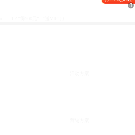

type == 1 ? "得500元" : "送VIP"}}
活动方案
营销方案