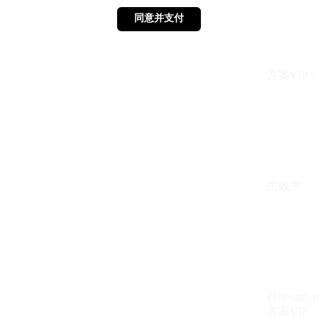
同意并支付
同意并支付
方案VIP：{{ 
生效中
{{design_
方案VIP：