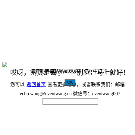
请复制链接粘贴到电脑浏览器中打开~
哎呀，网页走丢了～～别急，马上就好！
OK
您可以
返回首页
查看更多信息，或者联系我们：邮箱：
echo.wang@eventwang.cn 微信号：eventwang007