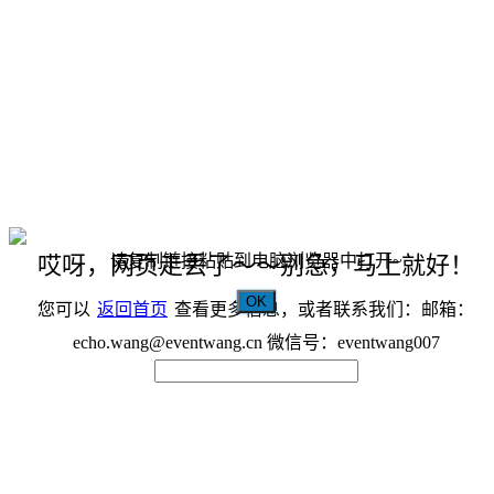
请复制链接粘贴到电脑浏览器中打开~
哎呀，网页走丢了～～别急，马上就好！
OK
您可以
返回首页
查看更多信息，或者联系我们：邮箱：
echo.wang@eventwang.cn 微信号：eventwang007