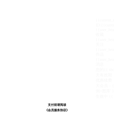
{{current
ID:{{curre
{{user_hea
收藏
{{user_hea
关注
{{user_hea
作品
{{user_hea
消息
您的{{ show
天
有效期
优惠续费
大会员：{{ de
例+图库' }
生效中
{{
支付前请阅读
支付前请阅读
《汪币规则说明》
《会员服务协议》