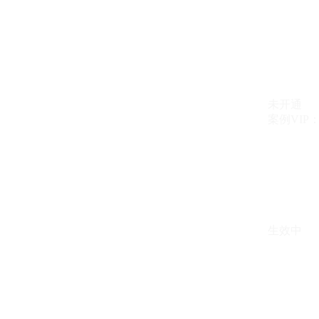
未开通
案例VIP：{{ c
生效中