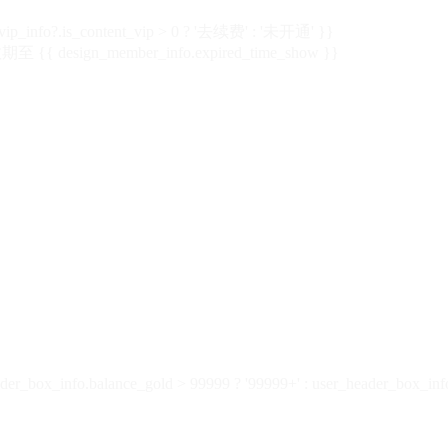
vip_info?.is_content_vip > 0 ? '去续费' : '未开通' }}
 {{ design_member_info.expired_time_show }}
der_box_info.balance_gold > 99999 ? '99999+' : user_header_box_