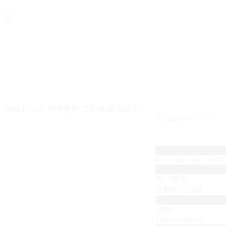


拖动 LOGO 到书签栏 立即收藏活动汪～
{{ item == '···' ? '...'
# {{ plan_card_list[0].
热门类型
近期热门品牌
榜单
{{item.name}}