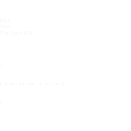
册有礼
VIP
50元！还享免费
态
{{shop_list.person_nick_name}}
录