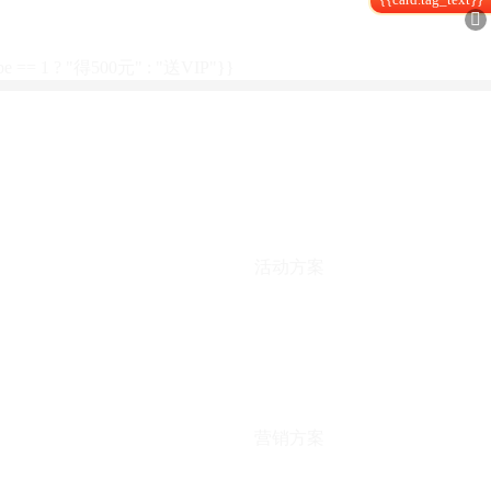

type == 1 ? "得500元" : "送VIP"}}
活动方案
营销方案