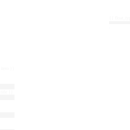
{{ float_
 : item }}
title }}