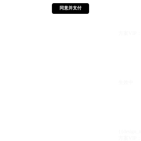
同意并支付
同意并支付
方案VIP：{{ 
生效中
{{design_
方案VIP：