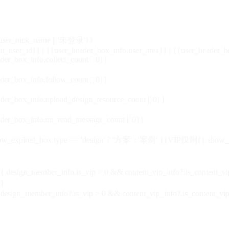
_user_nick_name || '未登录'}}
nt_user_id}} | {{user_header_box_info.user_area}} | {{user_header_b
der_box_info.collect_count || 0}}
der_box_info.follow_count || 0}}
der_box_info.upload_design_resource_count || 0}}
der_box_info.un_read_message_count || 0}}
_expired_box.type == 'design' ? '方案' : '案例' }}VIP
仅剩{{ show_exp
sign_member_info.is_vip > 0 && content_vip_info?.is_content_
}
 design_member_info?.is_vip > 0 && content_vip_info?.is_content_