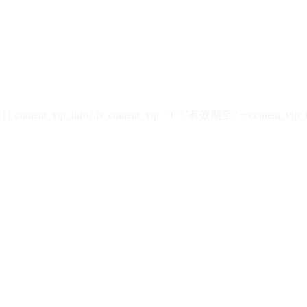
ontent_vip_info?.is_content_vip > 0 ? '有效期至 ' + content_vip_inf