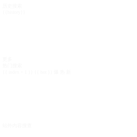
历史搜索
{{history}}
更多
热门搜索
{{ index + 1 }}
{{ hot }}
爆
热
新
站外内容搜查