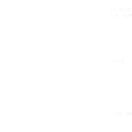
{{content_
VIP：有效期至
去升级
{{user_hea