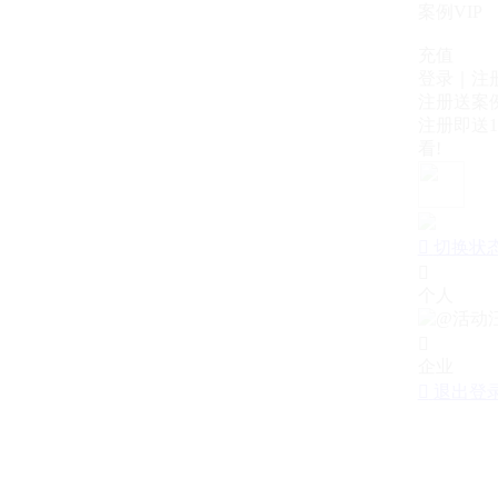
案例VIP
充值
登录｜注
注册送案例
注册即送1
看!

切换状

个人

企业

退出登