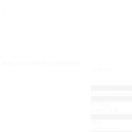


拖动 LOGO 到书签栏 立即收藏活动汪～
{{ item == '···' ? '...'
# {{ plan_card_list[0].
热门类型
近期热门品牌
榜单
{{item.name}}