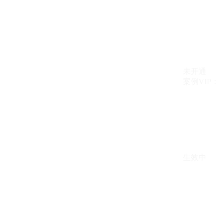
未开通
案例VIP：{{ c
生效中