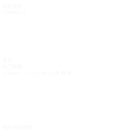
历史搜索
{{history}}
更多
热门搜索
{{ index + 1 }}
{{ hot }}
爆
热
新
站外内容搜查