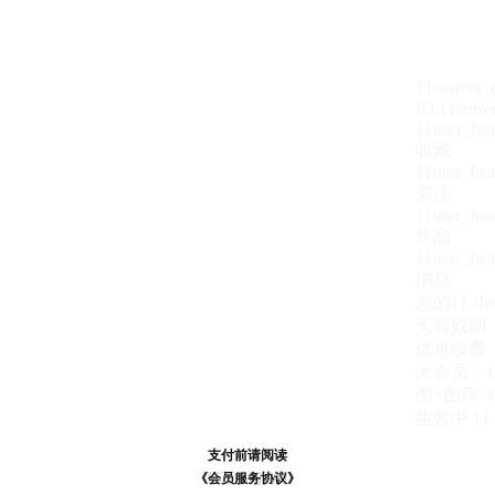
{{current
ID:{{curre
{{user_hea
收藏
{{user_hea
关注
{{user_hea
作品
{{user_hea
消息
您的{{ show
天
有效期
优惠续费
大会员：{{ de
例+图库' }
生效中
{{
支付前请阅读
支付前请阅读
《汪币规则说明》
《会员服务协议》