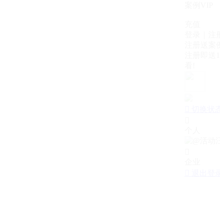
案例VIP
充值
登录｜注
注册送案例
注册即送1
看!

切换状

个人

企业

退出登