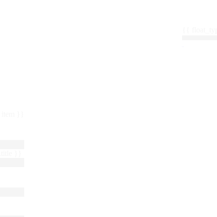
{{ float_
 : item }}
title }}