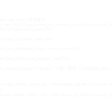
_user_nick_name || '未登录'}}
nt_user_id}} | {{user_header_box_info.user_area}} | {{user_header_b
der_box_info.collect_count || 0}}
der_box_info.follow_count || 0}}
der_box_info.upload_design_resource_count || 0}}
der_box_info.un_read_message_count || 0}}
_expired_box.type == 'design' ? '方案' : '案例' }}VIP
仅剩{{ show_exp
sign_member_info.is_vip > 0 && content_vip_info?.is_content_
}
 design_member_info?.is_vip > 0 && content_vip_info?.is_content_