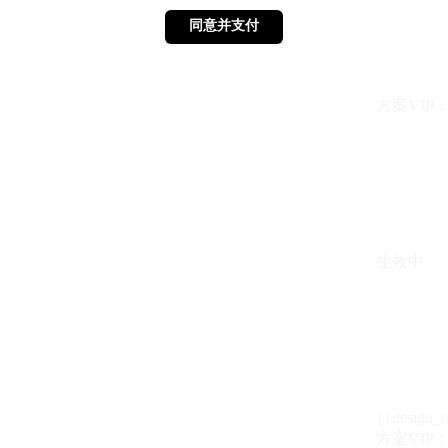
同意并支付
同意并支付
方案VIP：{{ 
生效中
{{design_
方案VIP：