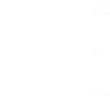
{{content_
VIP：有效期至
去升级
{{user_hea