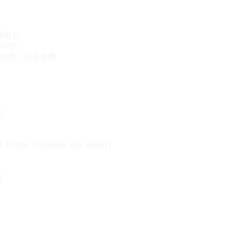
册有礼
VIP
50元！还享免费
态
{{shop_list.person_nick_name}}
录