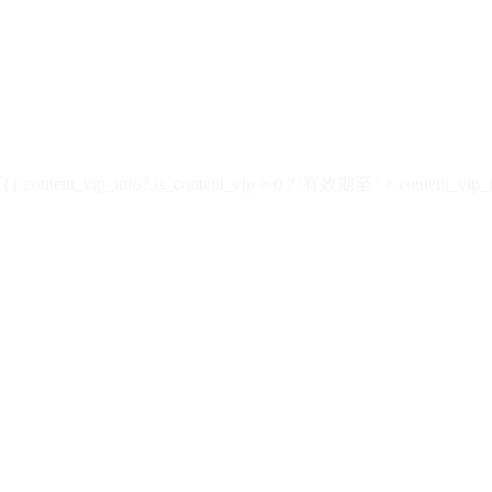
ontent_vip_info?.is_content_vip > 0 ? '有效期至 ' + content_vip_inf