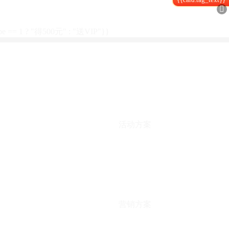

type == 1 ? "得500元" : "送VIP"}}
活动方案
营销方案