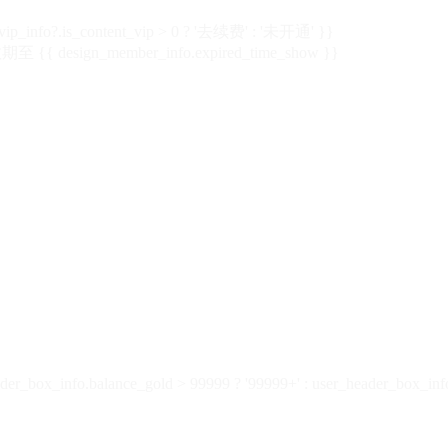
vip_info?.is_content_vip > 0 ? '去续费' : '未开通' }}
 {{ design_member_info.expired_time_show }}
der_box_info.balance_gold > 99999 ? '99999+' : user_header_box_