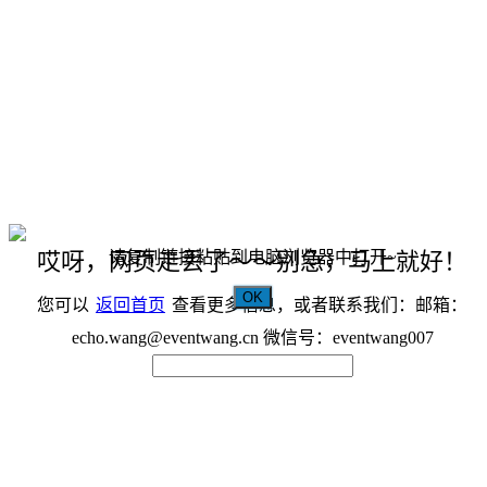
请复制链接粘贴到电脑浏览器中打开~
哎呀，网页走丢了～～别急，马上就好！
OK
您可以
返回首页
查看更多信息，或者联系我们：邮箱：
echo.wang@eventwang.cn 微信号：eventwang007