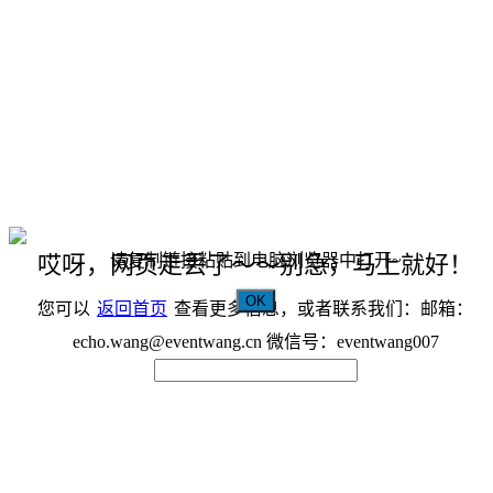
请复制链接粘贴到电脑浏览器中打开~
哎呀，网页走丢了～～别急，马上就好！
OK
您可以
返回首页
查看更多信息，或者联系我们：邮箱：
echo.wang@eventwang.cn 微信号：eventwang007