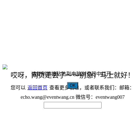
请复制链接粘贴到电脑浏览器中打开~
哎呀，网页走丢了～～别急，马上就好！
OK
您可以
返回首页
查看更多信息，或者联系我们：邮箱：
echo.wang@eventwang.cn 微信号：eventwang007