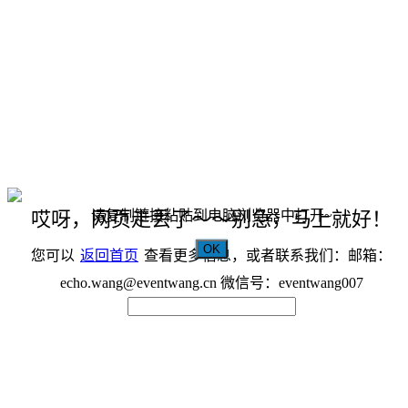
请复制链接粘贴到电脑浏览器中打开~
哎呀，网页走丢了～～别急，马上就好！
OK
您可以
返回首页
查看更多信息，或者联系我们：邮箱：
echo.wang@eventwang.cn 微信号：eventwang007