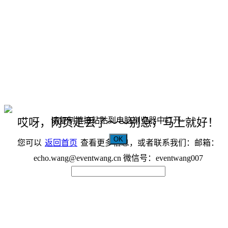
请复制链接粘贴到电脑浏览器中打开~
哎呀，网页走丢了～～别急，马上就好！
OK
您可以
返回首页
查看更多信息，或者联系我们：邮箱：
echo.wang@eventwang.cn 微信号：eventwang007