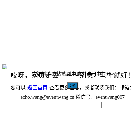
请复制链接粘贴到电脑浏览器中打开~
哎呀，网页走丢了～～别急，马上就好！
OK
您可以
返回首页
查看更多信息，或者联系我们：邮箱：
echo.wang@eventwang.cn 微信号：eventwang007