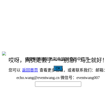
请复制链接粘贴到电脑浏览器中打开~
哎呀，网页走丢了～～别急，马上就好！
OK
您可以
返回首页
查看更多信息，或者联系我们：邮箱：
echo.wang@eventwang.cn 微信号：eventwang007