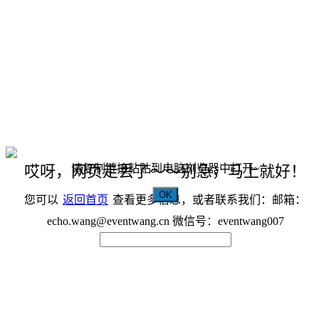
请复制链接粘贴到电脑浏览器中打开~
哎呀，网页走丢了～～别急，马上就好！
OK
您可以
返回首页
查看更多信息，或者联系我们：邮箱：
echo.wang@eventwang.cn 微信号：eventwang007