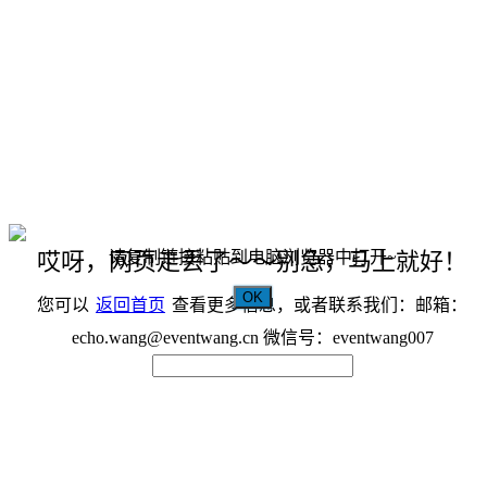
请复制链接粘贴到电脑浏览器中打开~
哎呀，网页走丢了～～别急，马上就好！
OK
您可以
返回首页
查看更多信息，或者联系我们：邮箱：
echo.wang@eventwang.cn 微信号：eventwang007