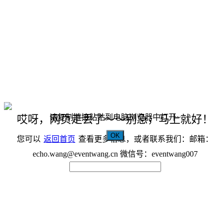
请复制链接粘贴到电脑浏览器中打开~
哎呀，网页走丢了～～别急，马上就好！
OK
您可以
返回首页
查看更多信息，或者联系我们：邮箱：
echo.wang@eventwang.cn 微信号：eventwang007