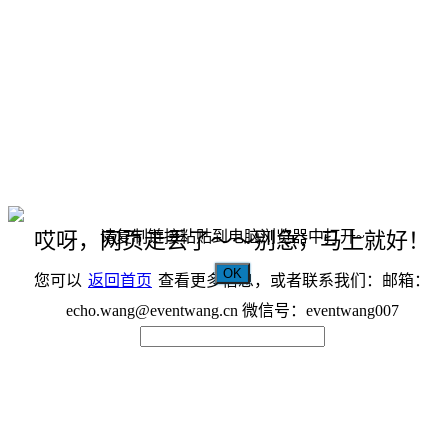
请复制链接粘贴到电脑浏览器中打开~
哎呀，网页走丢了～～别急，马上就好！
OK
您可以
返回首页
查看更多信息，或者联系我们：邮箱：
echo.wang@eventwang.cn 微信号：eventwang007