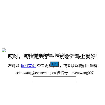
请复制链接粘贴到电脑浏览器中打开~
哎呀，网页走丢了～～别急，马上就好！
OK
您可以
返回首页
查看更多信息，或者联系我们：邮箱：
echo.wang@eventwang.cn 微信号：eventwang007