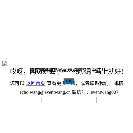
请复制链接粘贴到电脑浏览器中打开~
哎呀，网页走丢了～～别急，马上就好！
OK
您可以
返回首页
查看更多信息，或者联系我们：邮箱：
echo.wang@eventwang.cn 微信号：eventwang007