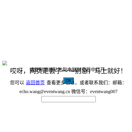
请复制链接粘贴到电脑浏览器中打开~
哎呀，网页走丢了～～别急，马上就好！
OK
您可以
返回首页
查看更多信息，或者联系我们：邮箱：
echo.wang@eventwang.cn 微信号：eventwang007