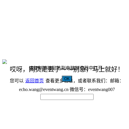
请复制链接粘贴到电脑浏览器中打开~
哎呀，网页走丢了～～别急，马上就好！
OK
您可以
返回首页
查看更多信息，或者联系我们：邮箱：
echo.wang@eventwang.cn 微信号：eventwang007