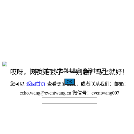
请复制链接粘贴到电脑浏览器中打开~
哎呀，网页走丢了～～别急，马上就好！
OK
您可以
返回首页
查看更多信息，或者联系我们：邮箱：
echo.wang@eventwang.cn 微信号：eventwang007