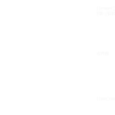
{{content_
VIP：有效期至
去升级
{{user_hea