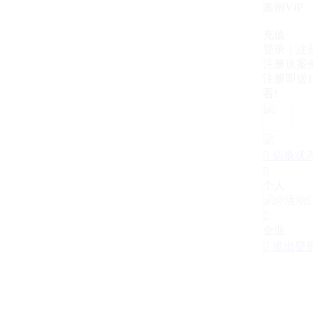
案例VIP
充值
登录｜注
注册送案例
注册即送1
看!

切换状

个人

企业

退出登