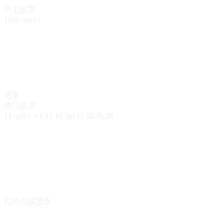
历史搜索
{{history}}
更多
热门搜索
{{ index + 1 }}
{{ hot }}
爆
热
新
站外内容搜查