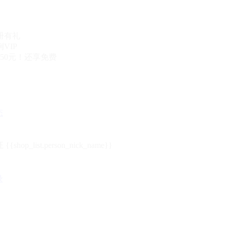
册有礼
VIP
50元！还享免费
态
{{shop_list.person_nick_name}}
录