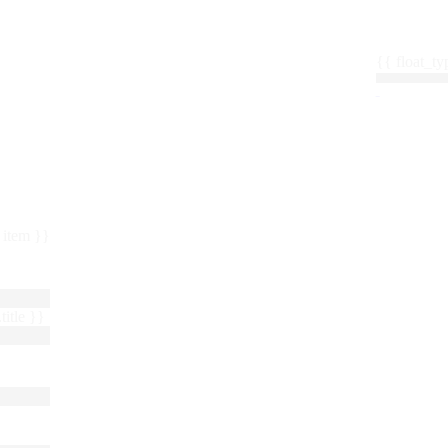
{{ float_
 : item }}
title }}