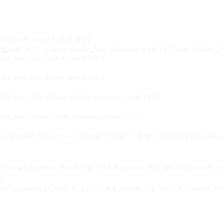
_user_nick_name || '未登录'}}
nt_user_id}} | {{user_header_box_info.user_area}} | {{user_header_b
der_box_info.collect_count || 0}}
der_box_info.follow_count || 0}}
der_box_info.upload_design_resource_count || 0}}
der_box_info.un_read_message_count || 0}}
_expired_box.type == 'design' ? '方案' : '案例' }}VIP
仅剩{{ show_exp
sign_member_info.is_vip > 0 && content_vip_info?.is_content_
}
 design_member_info?.is_vip > 0 && content_vip_info?.is_content_