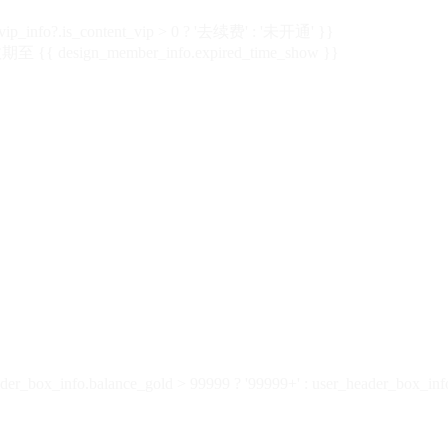
vip_info?.is_content_vip > 0 ? '去续费' : '未开通' }}
 {{ design_member_info.expired_time_show }}
der_box_info.balance_gold > 99999 ? '99999+' : user_header_box_