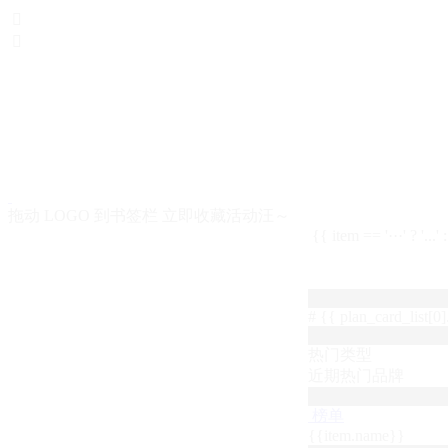


拖动 LOGO 到书签栏 立即收藏活动汪～
{{ item == '···' ? '...'
# {{ plan_card_list[0].
热门类型
近期热门品牌
榜单
{{item.name}}