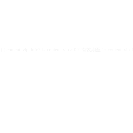
ontent_vip_info?.is_content_vip > 0 ? '有效期至 ' + content_vip_inf