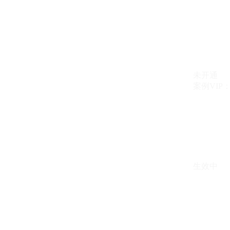
未开通
案例VIP：{{ c
生效中