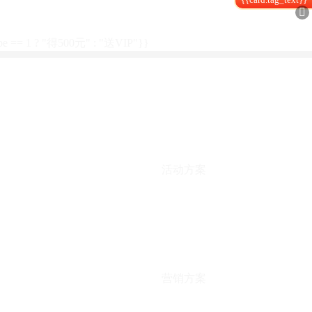

type == 1 ? "得500元" : "送VIP"}}
活动方案
营销方案