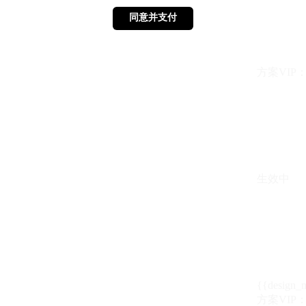
同意并支付
同意并支付
方案VIP：{{ 
生效中
{{design_
方案VIP：