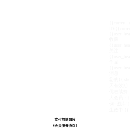
{{current
ID:{{curre
{{user_hea
收藏
{{user_hea
关注
{{user_hea
作品
{{user_hea
消息
您的{{ show
天
有效期
优惠续费
大会员：{{ de
例+图库' }
生效中
{{
支付前请阅读
支付前请阅读
《汪币规则说明》
《会员服务协议》