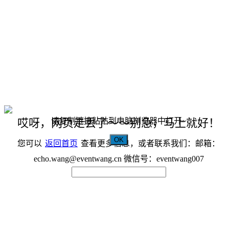
请复制链接粘贴到电脑浏览器中打开~
哎呀，网页走丢了～～别急，马上就好！
OK
您可以
返回首页
查看更多信息，或者联系我们：邮箱：
echo.wang@eventwang.cn 微信号：eventwang007