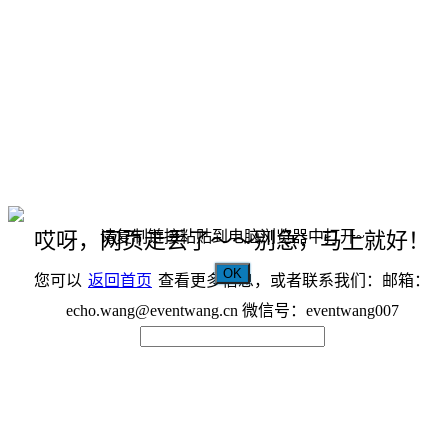
请复制链接粘贴到电脑浏览器中打开~
哎呀，网页走丢了～～别急，马上就好！
OK
您可以
返回首页
查看更多信息，或者联系我们：邮箱：
echo.wang@eventwang.cn 微信号：eventwang007