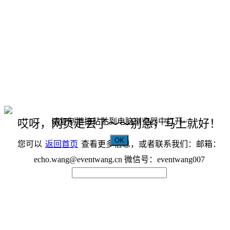
请复制链接粘贴到电脑浏览器中打开~
哎呀，网页走丢了～～别急，马上就好！
OK
您可以
返回首页
查看更多信息，或者联系我们：邮箱：
echo.wang@eventwang.cn 微信号：eventwang007