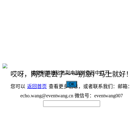
请复制链接粘贴到电脑浏览器中打开~
哎呀，网页走丢了～～别急，马上就好！
OK
您可以
返回首页
查看更多信息，或者联系我们：邮箱：
echo.wang@eventwang.cn 微信号：eventwang007