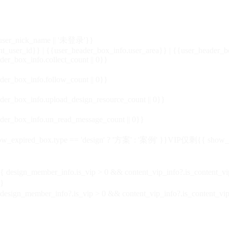
_user_nick_name || '未登录'}}
nt_user_id}} | {{user_header_box_info.user_area}} | {{user_header_b
der_box_info.collect_count || 0}}
der_box_info.follow_count || 0}}
der_box_info.upload_design_resource_count || 0}}
der_box_info.un_read_message_count || 0}}
_expired_box.type == 'design' ? '方案' : '案例' }}VIP
仅剩{{ show_exp
sign_member_info.is_vip > 0 && content_vip_info?.is_content_
}
 design_member_info?.is_vip > 0 && content_vip_info?.is_content_