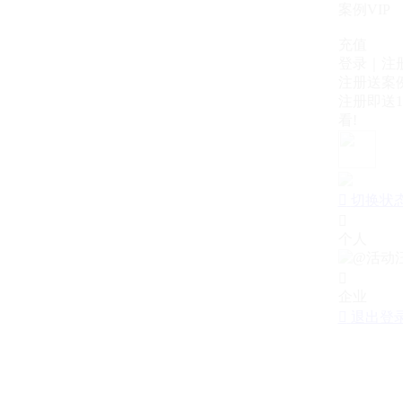
案例VIP
充值
登录｜注
注册送案例
注册即送1
看!

切换状

个人

企业

退出登