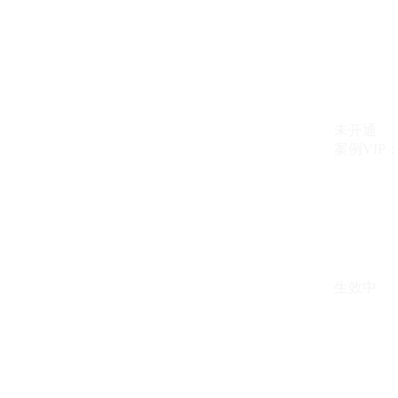
未开通
案例VIP：{{ c
生效中