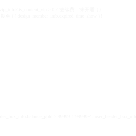
vip_info?.is_content_vip > 0 ? '去续费' : '未开通' }}
 {{ design_member_info.expired_time_show }}
der_box_info.balance_gold > 99999 ? '99999+' : user_header_box_