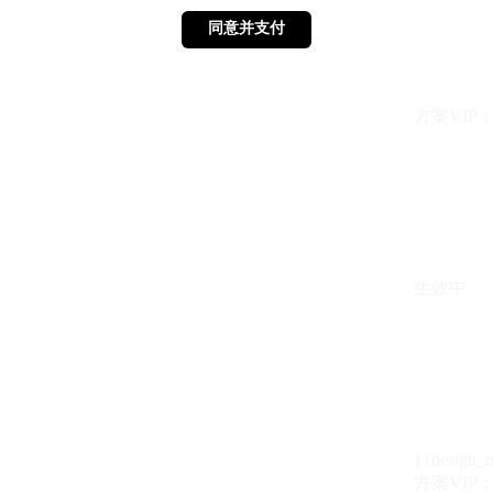
同意并支付
同意并支付
方案VIP：{{ 
生效中
{{design_
方案VIP：