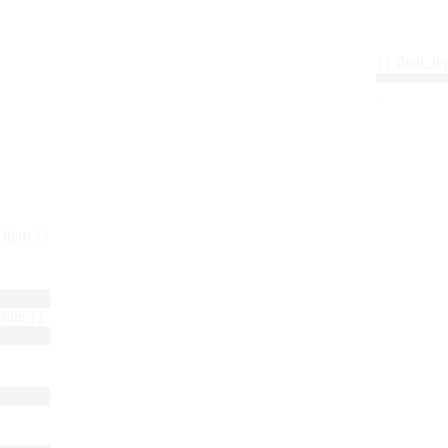
{{ float_
 : item }}
title }}