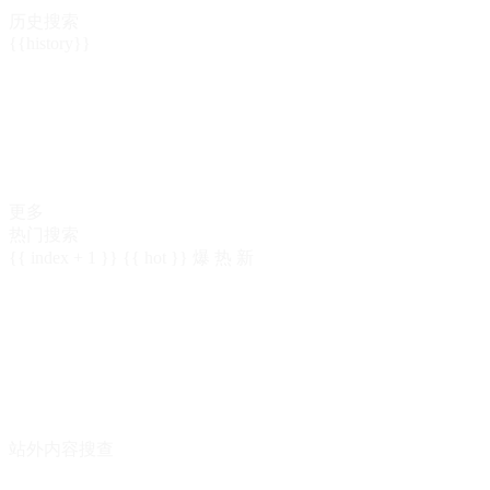
历史搜索
{{history}}
更多
热门搜索
{{ index + 1 }}
{{ hot }}
爆
热
新
站外内容搜查