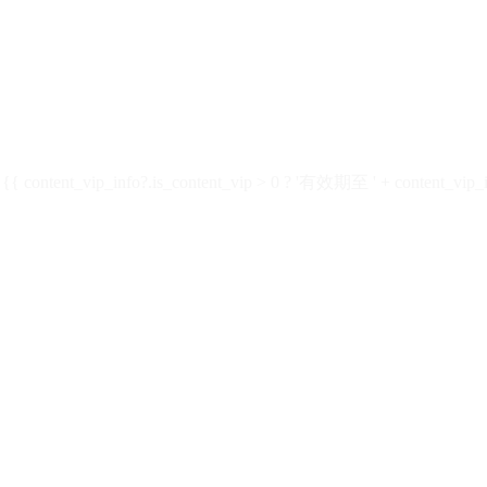
ontent_vip_info?.is_content_vip > 0 ? '有效期至 ' + content_vip_inf