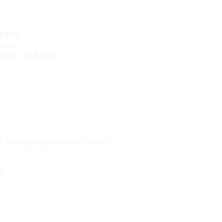
册有礼
VIP
50元！还享免费
态
{{shop_list.person_nick_name}}
录