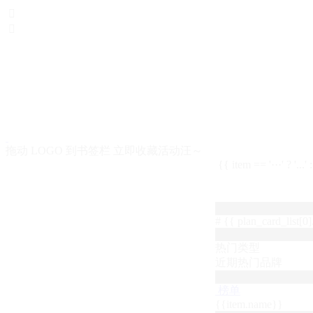


拖动 LOGO 到书签栏 立即收藏活动汪～
{{ item == '···' ? '...'
# {{ plan_card_list[0].
热门类型
近期热门品牌
榜单
{{item.name}}