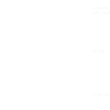
{{content_
VIP：有效期至
去升级
{{user_hea