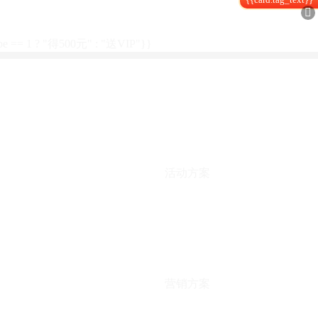

type == 1 ? "得500元" : "送VIP"}}
活动方案
营销方案