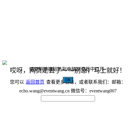
请复制链接粘贴到电脑浏览器中打开~
哎呀，网页走丢了～～别急，马上就好！
OK
您可以
返回首页
查看更多信息，或者联系我们：邮箱：
echo.wang@eventwang.cn 微信号：eventwang007