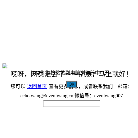
请复制链接粘贴到电脑浏览器中打开~
哎呀，网页走丢了～～别急，马上就好！
OK
您可以
返回首页
查看更多信息，或者联系我们：邮箱：
echo.wang@eventwang.cn 微信号：eventwang007