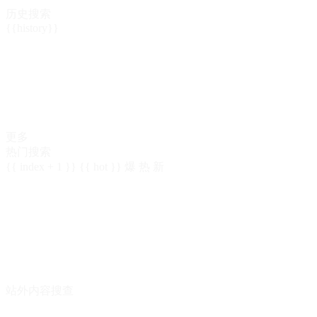
历史搜索
{{history}}
更多
热门搜索
{{ index + 1 }}
{{ hot }}
爆
热
新
站外内容搜查