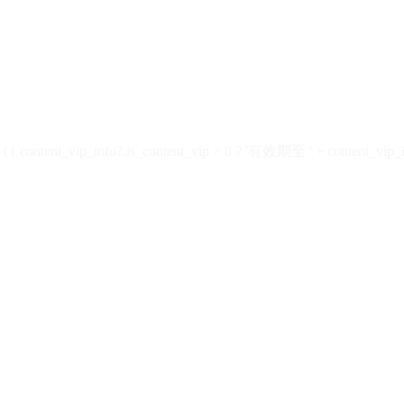
ontent_vip_info?.is_content_vip > 0 ? '有效期至 ' + content_vip_inf