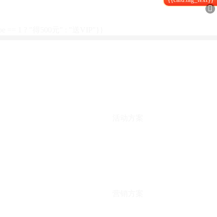

type == 1 ? "得500元" : "送VIP"}}
活动方案
营销方案