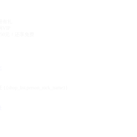
册有礼
VIP
50元！还享免费
态
{{shop_list.person_nick_name}}
录