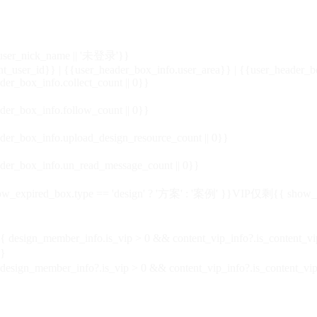
_user_nick_name || '未登录'}}
nt_user_id}} | {{user_header_box_info.user_area}} | {{user_header_b
der_box_info.collect_count || 0}}
der_box_info.follow_count || 0}}
der_box_info.upload_design_resource_count || 0}}
der_box_info.un_read_message_count || 0}}
_expired_box.type == 'design' ? '方案' : '案例' }}VIP
仅剩{{ show_exp
sign_member_info.is_vip > 0 && content_vip_info?.is_content_
}
 design_member_info?.is_vip > 0 && content_vip_info?.is_content_