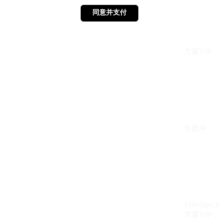
同意并支付
同意并支付
方案VIP：{{ 
生效中
{{design_
方案VIP：