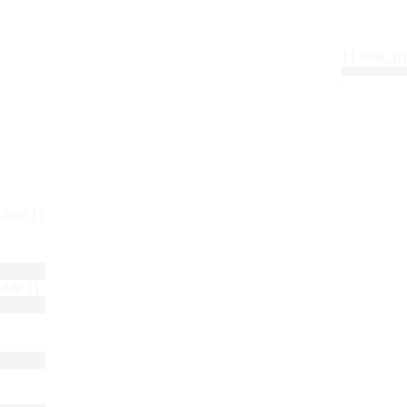
{{ float_
 : item }}
title }}