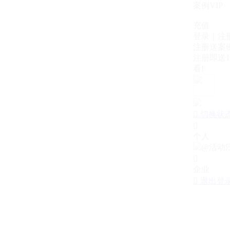
案例VIP
充值
登录｜注
注册送案例
注册即送1
看!

切换状

个人

企业

退出登