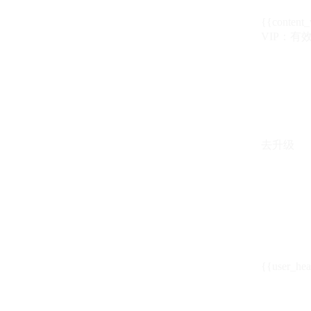
{{content_
VIP：有效期至
去升级
{{user_hea