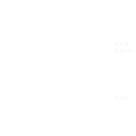
未开通
案例VIP：{{ c
生效中