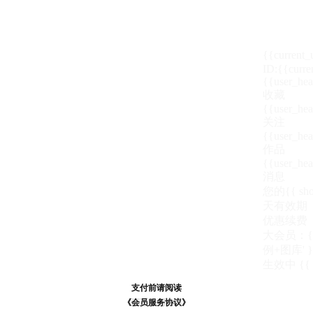
{{current
ID:{{curre
{{user_hea
收藏
{{user_hea
关注
{{user_hea
作品
{{user_hea
消息
您的{{ show
天
有效期
优惠续费
大会员：{{ de
例+图库' }
生效中
{{
支付前请阅读
支付前请阅读
《汪币规则说明》
《会员服务协议》