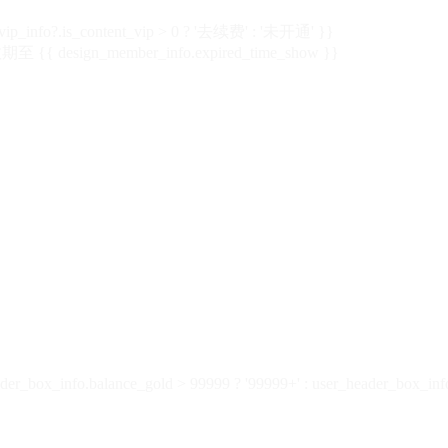
vip_info?.is_content_vip > 0 ? '去续费' : '未开通' }}
 {{ design_member_info.expired_time_show }}
der_box_info.balance_gold > 99999 ? '99999+' : user_header_box_