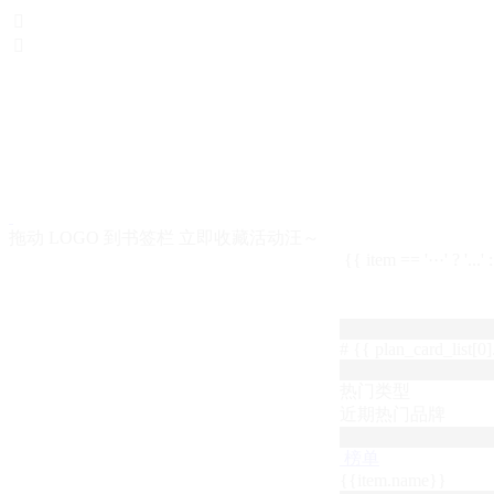


拖动 LOGO 到书签栏 立即收藏活动汪～
{{ item == '···' ? '...'
# {{ plan_card_list[0].
热门类型
近期热门品牌
榜单
{{item.name}}