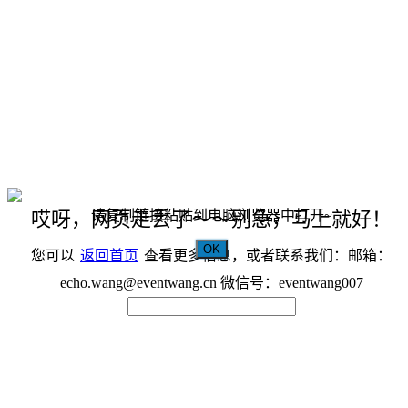
请复制链接粘贴到电脑浏览器中打开~
哎呀，网页走丢了～～别急，马上就好！
OK
您可以
返回首页
查看更多信息，或者联系我们：邮箱：
echo.wang@eventwang.cn 微信号：eventwang007