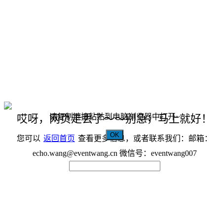
请复制链接粘贴到电脑浏览器中打开~
哎呀，网页走丢了～～别急，马上就好！
OK
您可以
返回首页
查看更多信息，或者联系我们：邮箱：
echo.wang@eventwang.cn 微信号：eventwang007