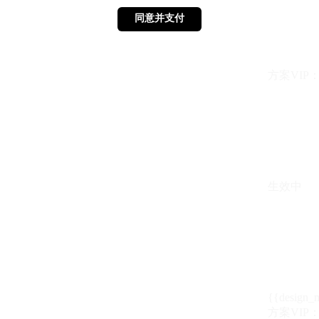
同意并支付
同意并支付
方案VIP：{{ 
生效中
{{design_
方案VIP：