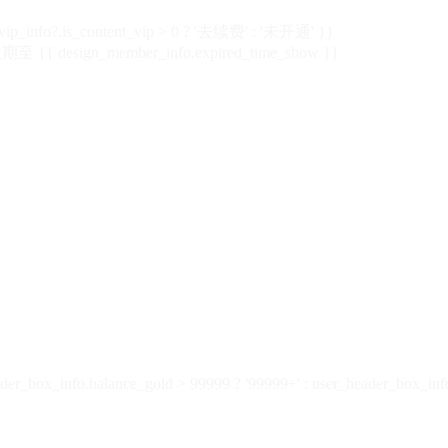
vip_info?.is_content_vip > 0 ? '去续费' : '未开通' }}
 {{ design_member_info.expired_time_show }}
der_box_info.balance_gold > 99999 ? '99999+' : user_header_box_