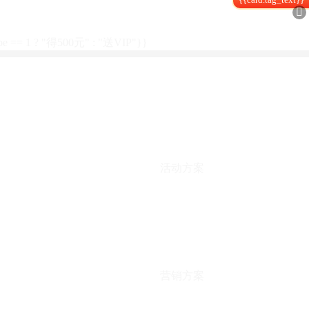

type == 1 ? "得500元" : "送VIP"}}
活动方案
营销方案