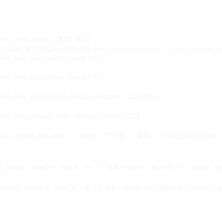
_user_nick_name || '未登录'}}
nt_user_id}} | {{user_header_box_info.user_area}} | {{user_header_b
der_box_info.collect_count || 0}}
der_box_info.follow_count || 0}}
der_box_info.upload_design_resource_count || 0}}
der_box_info.un_read_message_count || 0}}
_expired_box.type == 'design' ? '方案' : '案例' }}VIP
仅剩{{ show_exp
sign_member_info.is_vip > 0 && content_vip_info?.is_content_
}
 design_member_info?.is_vip > 0 && content_vip_info?.is_content_