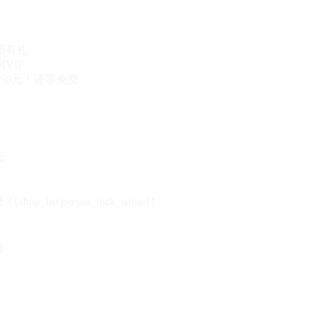
册有礼
VIP
50元！还享免费
态
{{shop_list.person_nick_name}}
录