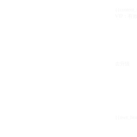
{{content_
VIP：有效期至
去升级
{{user_hea