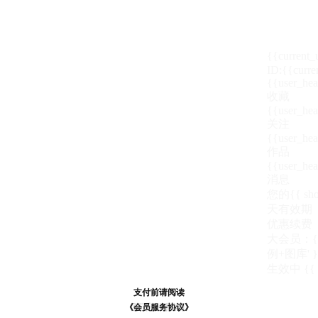
{{current
ID:{{curre
{{user_hea
收藏
{{user_hea
关注
{{user_hea
作品
{{user_hea
消息
您的{{ show
天
有效期
优惠续费
大会员：{{ de
例+图库' }
生效中
{{
支付前请阅读
支付前请阅读
《汪币规则说明》
《会员服务协议》