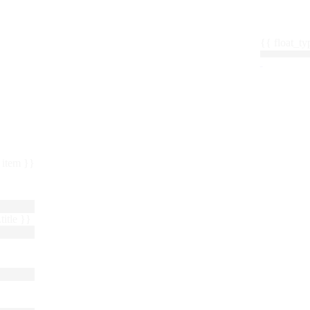
{{ float_
 : item }}
title }}