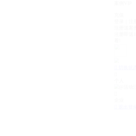
案例VIP
充值
登录｜注
注册送案例
注册即送1
看!

切换状

个人

企业

退出登