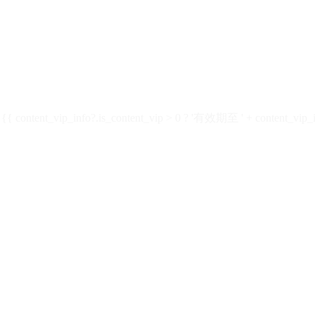
ontent_vip_info?.is_content_vip > 0 ? '有效期至 ' + content_vip_inf