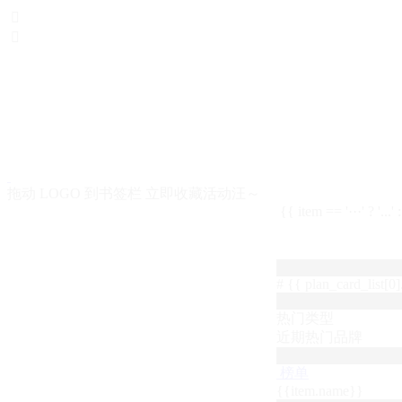


拖动 LOGO 到书签栏 立即收藏活动汪～
{{ item == '···' ? '...'
# {{ plan_card_list[0].
热门类型
近期热门品牌
榜单
{{item.name}}