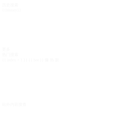
历史搜索
{{history}}
更多
热门搜索
{{ index + 1 }}
{{ hot }}
爆
热
新
站外内容搜查