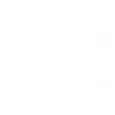
未开通
案例VIP：{{ c
生效中