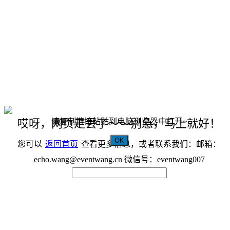
请复制链接粘贴到电脑浏览器中打开~
哎呀，网页走丢了～～别急，马上就好！
OK
您可以
返回首页
查看更多信息，或者联系我们：邮箱：
echo.wang@eventwang.cn 微信号：eventwang007