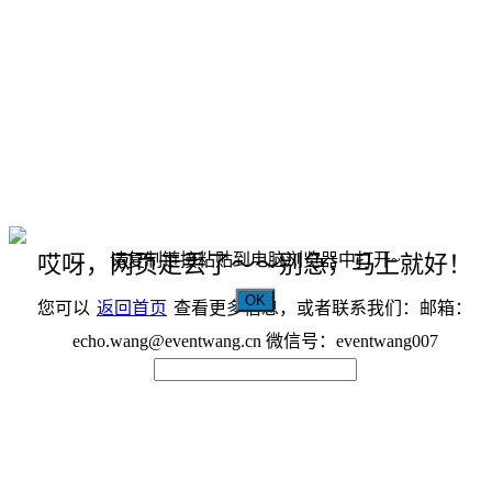
请复制链接粘贴到电脑浏览器中打开~
哎呀，网页走丢了～～别急，马上就好！
OK
您可以
返回首页
查看更多信息，或者联系我们：邮箱：
echo.wang@eventwang.cn 微信号：eventwang007