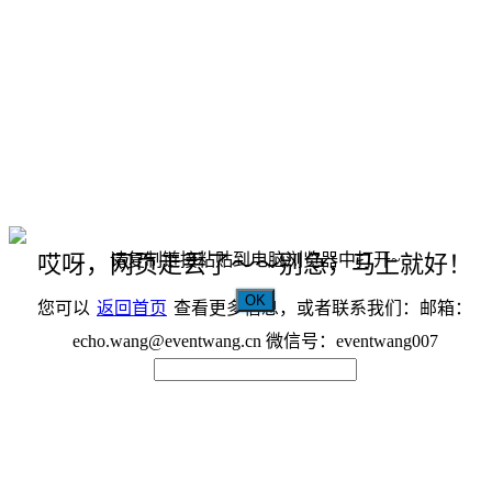
请复制链接粘贴到电脑浏览器中打开~
哎呀，网页走丢了～～别急，马上就好！
OK
您可以
返回首页
查看更多信息，或者联系我们：邮箱：
echo.wang@eventwang.cn 微信号：eventwang007