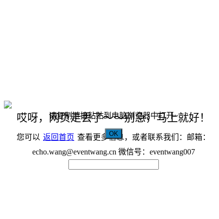
请复制链接粘贴到电脑浏览器中打开~
哎呀，网页走丢了～～别急，马上就好！
OK
您可以
返回首页
查看更多信息，或者联系我们：邮箱：
echo.wang@eventwang.cn 微信号：eventwang007