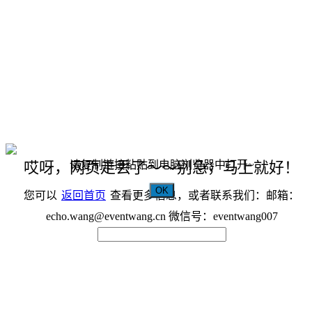
请复制链接粘贴到电脑浏览器中打开~
哎呀，网页走丢了～～别急，马上就好！
OK
您可以
返回首页
查看更多信息，或者联系我们：邮箱：
echo.wang@eventwang.cn 微信号：eventwang007