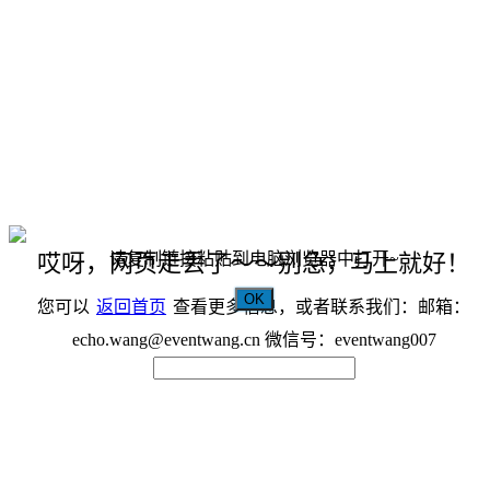
请复制链接粘贴到电脑浏览器中打开~
哎呀，网页走丢了～～别急，马上就好！
OK
您可以
返回首页
查看更多信息，或者联系我们：邮箱：
echo.wang@eventwang.cn 微信号：eventwang007